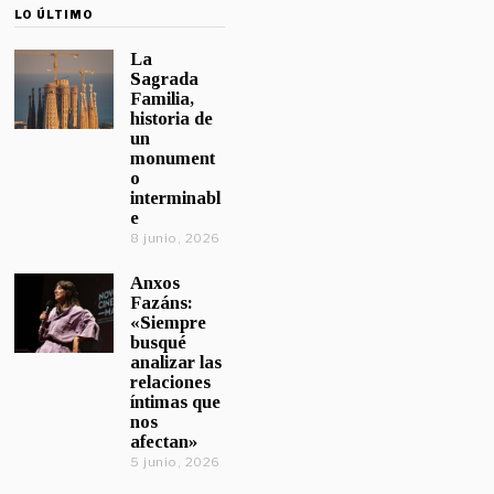
LO ÚLTIMO
La
Sagrada
Familia,
historia de
un
monument
o
interminabl
e
8 junio, 2026
Anxos
Fazáns:
«Siempre
busqué
analizar las
relaciones
íntimas que
nos
afectan»
5 junio, 2026