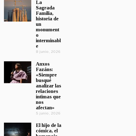
La
Sagrada
Familia,
historia de
un
monument
o
interminabl
e
8 junio, 2026
Anxos
Fazáns:
«Siempre
busqué
analizar las
relaciones
íntimas que
nos
afectan»
5 junio, 2026
El hijo de la
cómica, el