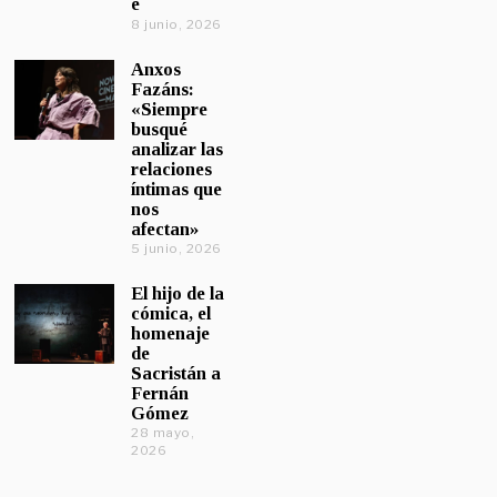
e
8 junio, 2026
Anxos
Fazáns:
«Siempre
busqué
analizar las
relaciones
íntimas que
nos
afectan»
5 junio, 2026
El hijo de la
cómica, el
homenaje
de
Sacristán a
Fernán
Gómez
28 mayo,
2026