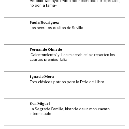
Antonio Tamayo: «Pinto por necesidad de expresión,
no por la fama»
Paula Rodríguez
Los secretos ocultos de Sevilla
Fernando Olmedo
‘Calentamiento’ y ‘Los miserables’ se reparten los
cuartos premios Talía
Ignacio Mora
Tres clásicos patrios para la Feria del Libro
Eva Miguel
La Sagrada Familia, historia de un monumento
interminable