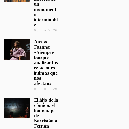
un
monument
o
interminabl
e
8 junio, 2026
Anxos
Fazáns:
«Siempre
busqué
analizar las
relaciones
íntimas que
nos
afectan»
5 junio, 2026
El hijo de la
cómica, el
homenaje
de
Sacristán a
Fernán