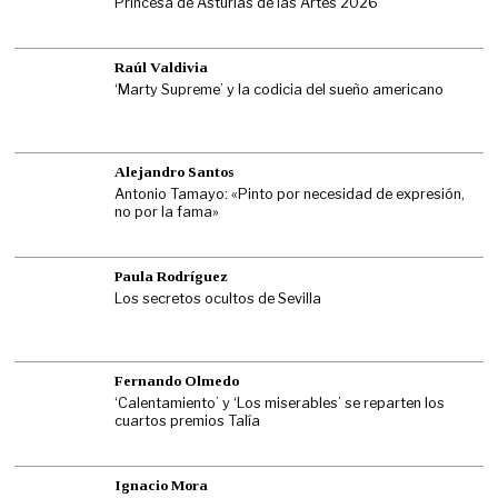
Princesa de Asturias de las Artes 2026
Raúl Valdivia
‘Marty Supreme’ y la codicia del sueño americano
Alejandro Santos
Antonio Tamayo: «Pinto por necesidad de expresión,
no por la fama»
Paula Rodríguez
Los secretos ocultos de Sevilla
Fernando Olmedo
‘Calentamiento’ y ‘Los miserables’ se reparten los
cuartos premios Talía
Ignacio Mora