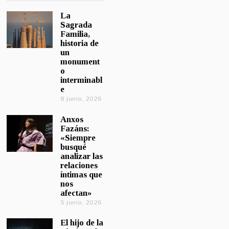
La
Sagrada
Familia,
historia de
un
monument
o
interminabl
e
8 junio, 2026
Anxos
Fazáns:
«Siempre
busqué
analizar las
relaciones
íntimas que
nos
afectan»
5 junio, 2026
El hijo de la