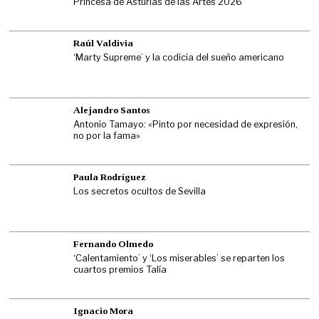
Princesa de Asturias de las Artes 2026
Raúl Valdivia
‘Marty Supreme’ y la codicia del sueño americano
Alejandro Santos
Antonio Tamayo: «Pinto por necesidad de expresión,
no por la fama»
Paula Rodríguez
Los secretos ocultos de Sevilla
Fernando Olmedo
‘Calentamiento’ y ‘Los miserables’ se reparten los
cuartos premios Talía
Ignacio Mora