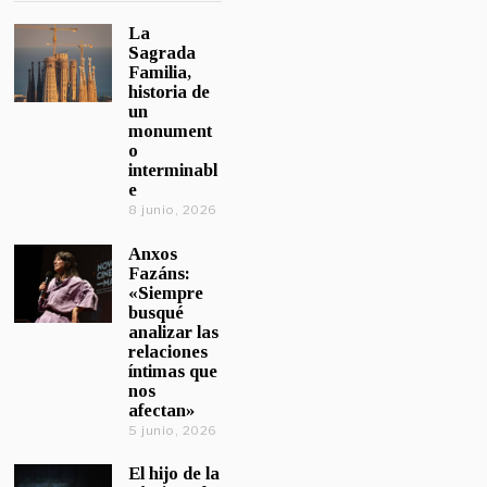
La
Sagrada
Familia,
historia de
un
monument
o
interminabl
e
8 junio, 2026
Anxos
Fazáns:
«Siempre
busqué
analizar las
relaciones
íntimas que
nos
afectan»
5 junio, 2026
El hijo de la