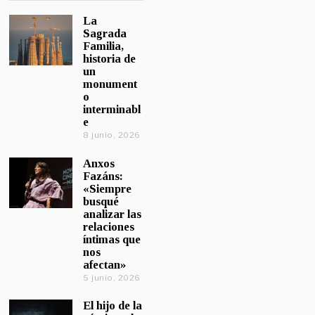
La
Sagrada
Familia,
historia de
un
monument
o
interminabl
e
8 junio, 2026
Anxos
Fazáns:
«Siempre
busqué
analizar las
relaciones
íntimas que
nos
afectan»
5 junio, 2026
El hijo de la