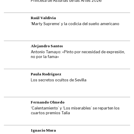
Princesa de Asturias de las Artes 2026
Raúl Valdivia
‘Marty Supreme’ y la codicia del sueño americano
Alejandro Santos
Antonio Tamayo: «Pinto por necesidad de expresión,
no por la fama»
Paula Rodríguez
Los secretos ocultos de Sevilla
Fernando Olmedo
‘Calentamiento’ y ‘Los miserables’ se reparten los
cuartos premios Talía
Ignacio Mora