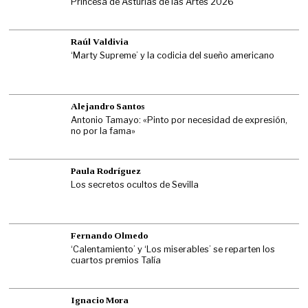
Princesa de Asturias de las Artes 2026
Raúl Valdivia
‘Marty Supreme’ y la codicia del sueño americano
Alejandro Santos
Antonio Tamayo: «Pinto por necesidad de expresión,
no por la fama»
Paula Rodríguez
Los secretos ocultos de Sevilla
Fernando Olmedo
‘Calentamiento’ y ‘Los miserables’ se reparten los
cuartos premios Talía
Ignacio Mora