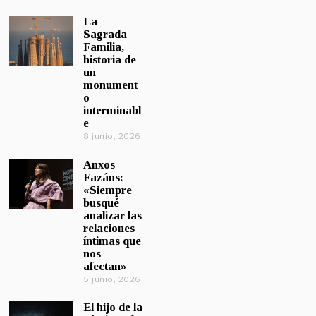
La
Sagrada
Familia,
historia de
un
monument
o
interminabl
e
8 junio, 2026
Anxos
Fazáns:
«Siempre
busqué
analizar las
relaciones
íntimas que
nos
afectan»
5 junio, 2026
El hijo de la