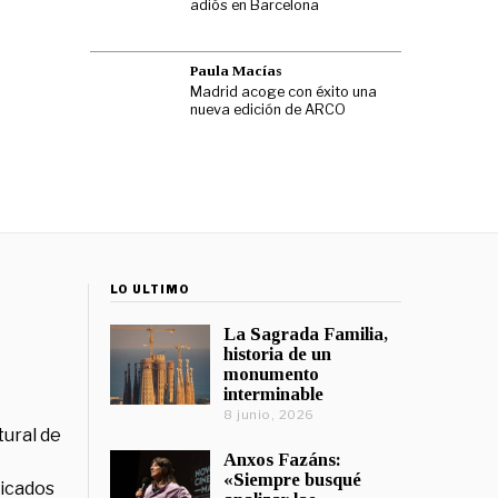
adiós en Barcelona
Paula Macías
Madrid acoge con éxito una
nueva edición de ARCO
LO ÚLTIMO
La Sagrada Familia,
historia de un
monumento
interminable
8 junio, 2026
tural de
Anxos Fazáns:
«Siempre busqué
licados