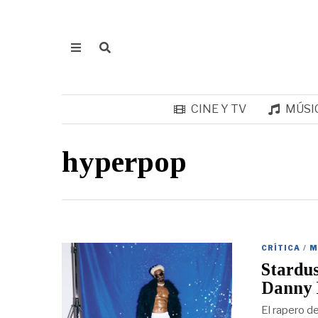
CINE Y TV
MÚSI
hyperpop
CRÍTICA
/
M
Stardus
Danny
El rapero d