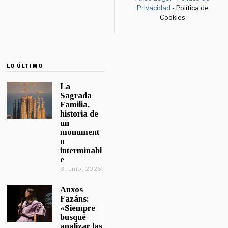
Privacidad
- Política de
Cookies
LO ÚLTIMO
La
Sagrada
Familia,
historia de
un
monument
o
interminabl
e
8 junio, 2026
Anxos
Fazáns:
«Siempre
busqué
analizar las