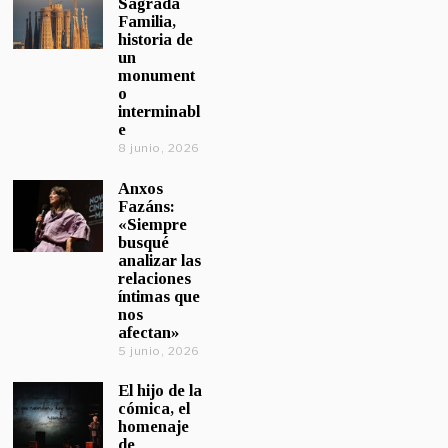
Sagrada
Familia,
historia de
un
monument
o
interminabl
e
8 junio, 2026
Anxos
Fazáns:
«Siempre
busqué
analizar las
relaciones
íntimas que
nos
afectan»
5 junio, 2026
El hijo de la
cómica, el
homenaje
de