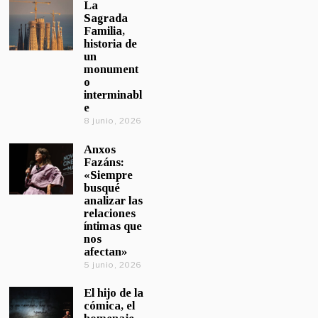
La
Sagrada
Familia,
historia de
un
monument
o
interminabl
e
8 junio, 2026
Anxos
Fazáns:
«Siempre
busqué
analizar las
relaciones
íntimas que
nos
afectan»
5 junio, 2026
El hijo de la
cómica, el