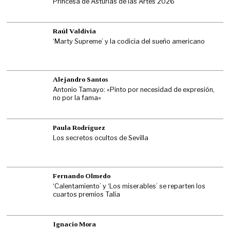
Princesa de Asturias de las Artes 2026
Raúl Valdivia
‘Marty Supreme’ y la codicia del sueño americano
Alejandro Santos
Antonio Tamayo: «Pinto por necesidad de expresión,
no por la fama»
Paula Rodríguez
Los secretos ocultos de Sevilla
Fernando Olmedo
‘Calentamiento’ y ‘Los miserables’ se reparten los
cuartos premios Talía
Ignacio Mora