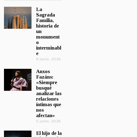
La
Sagrada
Familia,
historia de
un
monument
o
interminabl
e
8 junio, 2026
Anxos
Fazáns:
«Siempre
busqué
analizar las
relaciones
íntimas que
nos
afectan»
5 junio, 2026
El hijo de la