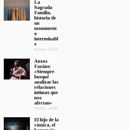
La
Sagrada
Familia,
historia de
un
monument
o
interminabl
e
8 junio, 2026
Anxos
Fazáns:
«Siempre
busqué
analizar las
relaciones
íntimas que
nos
afectan»
5 junio, 2026
El hijo de la
cómica, el