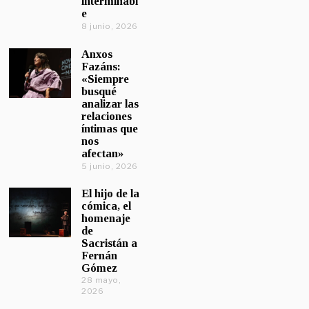
interminabl
e
8 junio, 2026
Anxos
Fazáns:
«Siempre
busqué
analizar las
relaciones
íntimas que
nos
afectan»
5 junio, 2026
El hijo de la
cómica, el
homenaje
de
Sacristán a
Fernán
Gómez
28 mayo,
2026