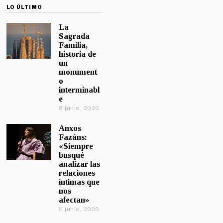
LO ÚLTIMO
La
Sagrada
Familia,
historia de
un
monument
o
interminabl
e
8 junio, 2026
Anxos
Fazáns:
«Siempre
busqué
analizar las
relaciones
íntimas que
nos
afectan»
5 junio, 2026