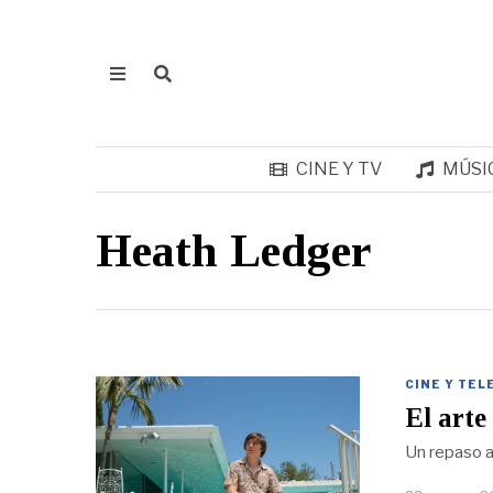
CINE Y TV
MÚSI
Heath Ledger
CINE Y TEL
El arte
Un repaso a