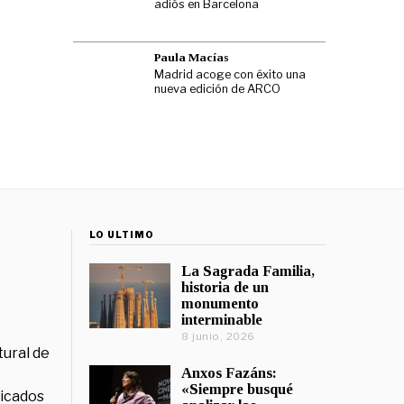
adiós en Barcelona
Paula Macías
Madrid acoge con éxito una
nueva edición de ARCO
LO ÚLTIMO
La Sagrada Familia,
historia de un
monumento
interminable
8 junio, 2026
tural de
Anxos Fazáns:
«Siempre busqué
licados