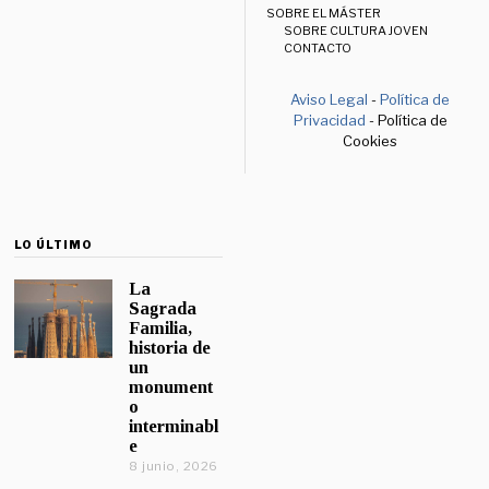
SOBRE EL MÁSTER
SOBRE CULTURA JOVEN
CONTACTO
Aviso Legal
-
Política de
Privacidad
- Política de
Cookies
LO ÚLTIMO
La
Sagrada
Familia,
historia de
un
monument
o
interminabl
e
8 junio, 2026