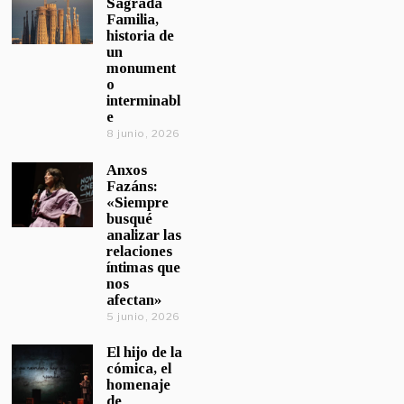
Sagrada
Familia,
historia de
un
monument
o
interminabl
e
8 junio, 2026
Anxos
Fazáns:
«Siempre
busqué
analizar las
relaciones
íntimas que
nos
afectan»
5 junio, 2026
El hijo de la
cómica, el
homenaje
de