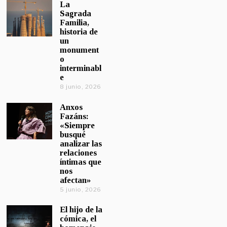
La
Sagrada
Familia,
historia de
un
monument
o
interminabl
e
8 junio, 2026
Anxos
Fazáns:
«Siempre
busqué
analizar las
relaciones
íntimas que
nos
afectan»
5 junio, 2026
El hijo de la
cómica, el