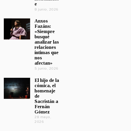
e
8 junio, 2026
Anxos
Fazáns:
«Siempre
busqué
analizar las
relaciones
íntimas que
nos
afectan»
5 junio, 2026
El hijo de la
cómica, el
homenaje
de
Sacristán a
Fernán
Gómez
28 mayo,
2026