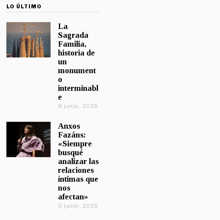
LO ÚLTIMO
La
Sagrada
Familia,
historia de
un
monument
o
interminabl
e
8 junio, 2026
Anxos
Fazáns:
«Siempre
busqué
analizar las
relaciones
íntimas que
nos
afectan»
5 junio, 2026