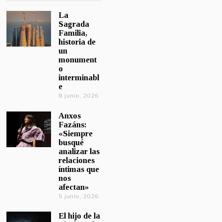
La
Sagrada
Familia,
historia de
un
monument
o
interminabl
e
8 junio, 2026
Anxos
Fazáns:
«Siempre
busqué
analizar las
relaciones
íntimas que
nos
afectan»
5 junio, 2026
El hijo de la