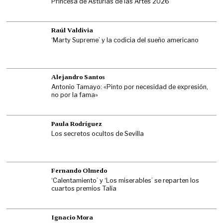
Princesa de Asturias de las Artes 2026
Raúl Valdivia
‘Marty Supreme’ y la codicia del sueño americano
Alejandro Santos
Antonio Tamayo: «Pinto por necesidad de expresión,
no por la fama»
Paula Rodríguez
Los secretos ocultos de Sevilla
Fernando Olmedo
‘Calentamiento’ y ‘Los miserables’ se reparten los
cuartos premios Talía
Ignacio Mora