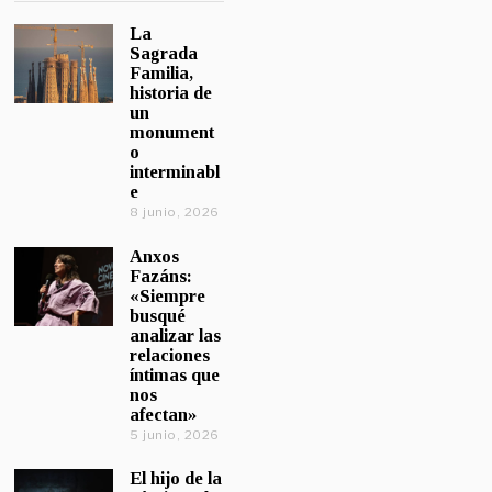
La
Sagrada
Familia,
historia de
un
monument
o
interminabl
e
8 junio, 2026
Anxos
Fazáns:
«Siempre
busqué
analizar las
relaciones
íntimas que
nos
afectan»
5 junio, 2026
El hijo de la