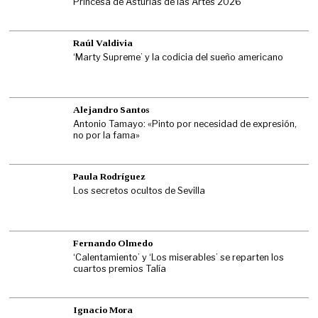
Princesa de Asturias de las Artes 2026
Raúl Valdivia
‘Marty Supreme’ y la codicia del sueño americano
Alejandro Santos
Antonio Tamayo: «Pinto por necesidad de expresión,
no por la fama»
Paula Rodríguez
Los secretos ocultos de Sevilla
Fernando Olmedo
‘Calentamiento’ y ‘Los miserables’ se reparten los
cuartos premios Talía
Ignacio Mora