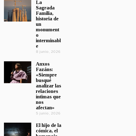
La
Sagrada
Familia,
historia de
un
monument
o
interminabl
e
8 junio, 2026
Anxos
Fazáns:
«Siempre
busqué
analizar las
relaciones
íntimas que
nos
afectan»
5 junio, 2026
El hijo de la
cómica, el