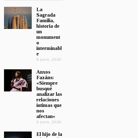
La
Sagrada
Familia,
historia de
un
monument
o
interminabl
e
8 junio, 2026
Anxos
Fazáns:
«Siempre
busqué
analizar las
relaciones
íntimas que
nos
afectan»
5 junio, 2026
El hijo de la