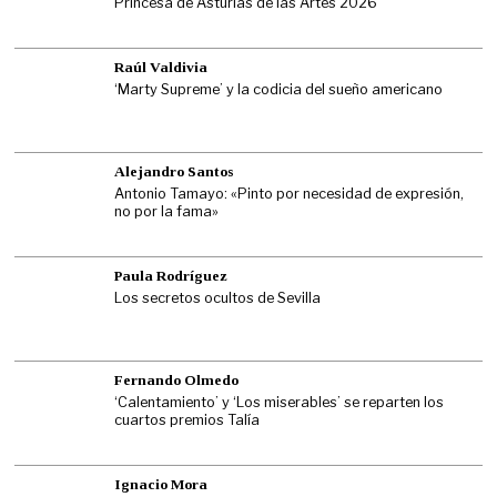
Princesa de Asturias de las Artes 2026
Raúl Valdivia
‘Marty Supreme’ y la codicia del sueño americano
Alejandro Santos
Antonio Tamayo: «Pinto por necesidad de expresión,
no por la fama»
Paula Rodríguez
Los secretos ocultos de Sevilla
Fernando Olmedo
‘Calentamiento’ y ‘Los miserables’ se reparten los
cuartos premios Talía
Ignacio Mora