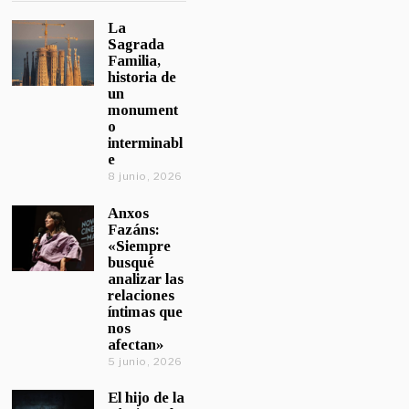
La
Sagrada
Familia,
historia de
un
monument
o
interminabl
e
8 junio, 2026
Anxos
Fazáns:
«Siempre
busqué
analizar las
relaciones
íntimas que
nos
afectan»
5 junio, 2026
El hijo de la