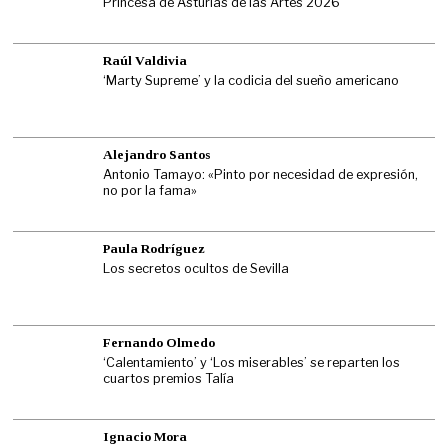
Princesa de Asturias de las Artes 2026
Raúl Valdivia
‘Marty Supreme’ y la codicia del sueño americano
Alejandro Santos
Antonio Tamayo: «Pinto por necesidad de expresión,
no por la fama»
Paula Rodríguez
Los secretos ocultos de Sevilla
Fernando Olmedo
‘Calentamiento’ y ‘Los miserables’ se reparten los
cuartos premios Talía
Ignacio Mora