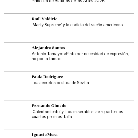
Princesa de Asturias de las Artes 2026
Raúl Valdivia
‘Marty Supreme’ y la codicia del sueño americano
Alejandro Santos
Antonio Tamayo: «Pinto por necesidad de expresión,
no por la fama»
Paula Rodríguez
Los secretos ocultos de Sevilla
Fernando Olmedo
‘Calentamiento’ y ‘Los miserables’ se reparten los
cuartos premios Talía
Ignacio Mora