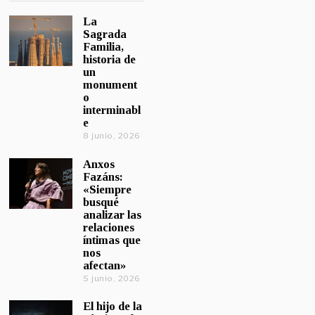
La
Sagrada
Familia,
historia de
un
monument
o
interminabl
e
8 junio, 2026
Anxos
Fazáns:
«Siempre
busqué
analizar las
relaciones
íntimas que
nos
afectan»
5 junio, 2026
El hijo de la