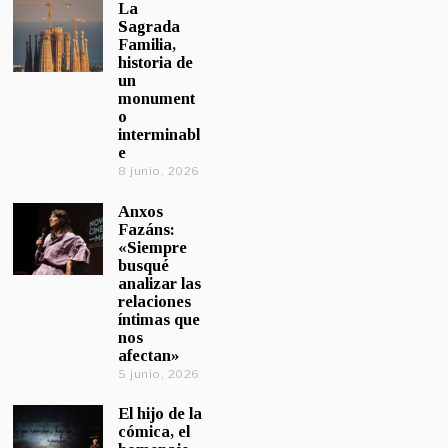
La
Sagrada
Familia,
historia de
un
monument
o
interminabl
e
8 junio, 2026
Anxos
Fazáns:
«Siempre
busqué
analizar las
relaciones
íntimas que
nos
afectan»
5 junio, 2026
El hijo de la
cómica, el