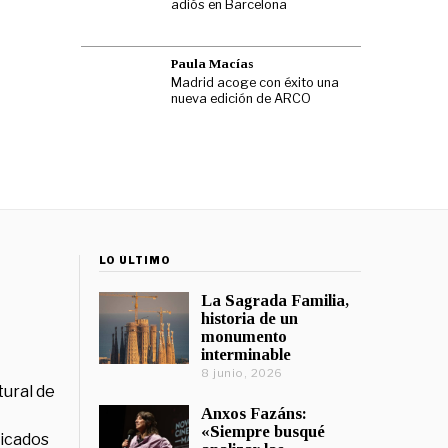
adiós en Barcelona
Paula Macías
Madrid acoge con éxito una
nueva edición de ARCO
LO ÚLTIMO
La Sagrada Familia,
historia de un
monumento
interminable
8 junio, 2026
tural de
Anxos Fazáns:
«Siempre busqué
licados