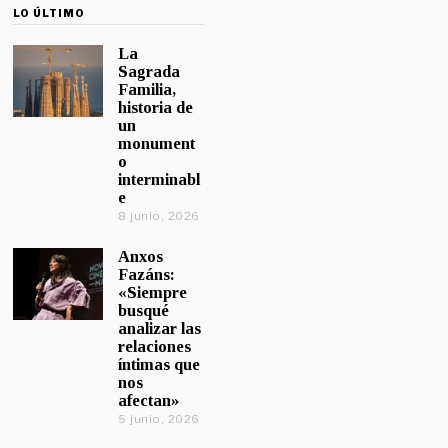
LO ÚLTIMO
La
Sagrada
Familia,
historia de
un
monument
o
interminabl
e
8 junio, 2026
Anxos
Fazáns:
«Siempre
busqué
analizar las
relaciones
íntimas que
nos
afectan»
5 junio, 2026