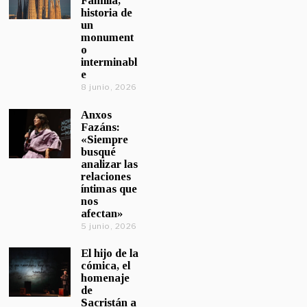
Familia,
historia de
un
monument
o
interminabl
e
8 junio, 2026
Anxos
Fazáns:
«Siempre
busqué
analizar las
relaciones
íntimas que
nos
afectan»
5 junio, 2026
El hijo de la
cómica, el
homenaje
de
Sacristán a