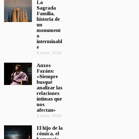
La
Sagrada
Familia,
historia de
un
monument
o
interminabl
e
8 junio, 2026
Anxos
Fazáns:
«Siempre
busqué
analizar las
relaciones
íntimas que
nos
afectan»
5 junio, 2026
El hijo de la
cómica, el