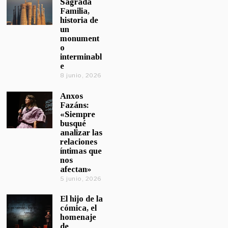
Sagrada
Familia,
historia de
un
monument
o
interminabl
e
8 junio, 2026
Anxos
Fazáns:
«Siempre
busqué
analizar las
relaciones
íntimas que
nos
afectan»
5 junio, 2026
El hijo de la
cómica, el
homenaje
de