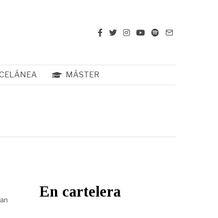
CELÁNEA
MÁSTER
En cartelera
ran