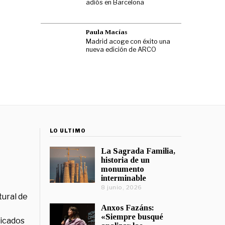
adiós en Barcelona
Paula Macías
Madrid acoge con éxito una
nueva edición de ARCO
LO ÚLTIMO
La Sagrada Familia,
historia de un
monumento
interminable
8 junio, 2026
tural de
Anxos Fazáns:
«Siempre busqué
licados