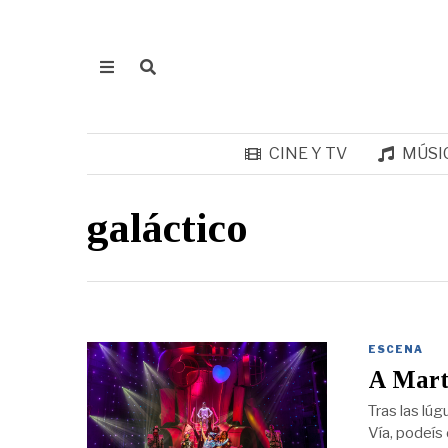
CINE Y TV
MÚSI
galáctico
ESCENA
A Marte
Tras las lúg
Vía, podeís