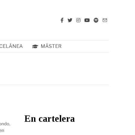
CELÁNEA
MÁSTER
En cartelera
ondo,
en