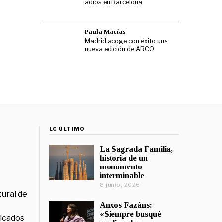
adiós en Barcelona
Paula Macías
Madrid acoge con éxito una
nueva edición de ARCO
LO ÚLTIMO
La Sagrada Familia,
historia de un
monumento
interminable
8 junio, 2026
tural de
Anxos Fazáns:
«Siempre busqué
licados