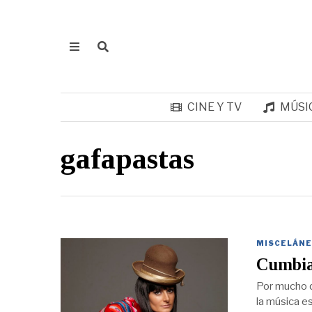
CINE Y TV
MÚSI
gafapastas
MISCELÁNE
Cumbia
Por mucho q
la música e