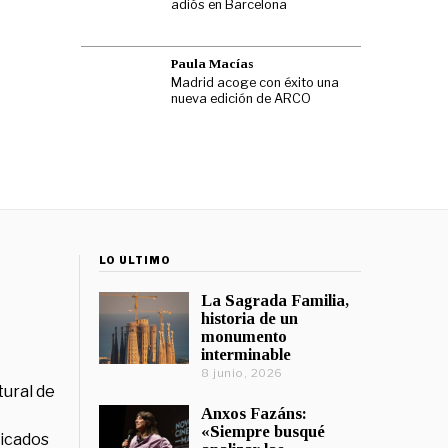
adiós en Barcelona
Paula Macías
Madrid acoge con éxito una
nueva edición de ARCO
LO ÚLTIMO
La Sagrada Familia,
historia de un
monumento
interminable
8 junio, 2026
tural de
Anxos Fazáns:
«Siempre busqué
licados