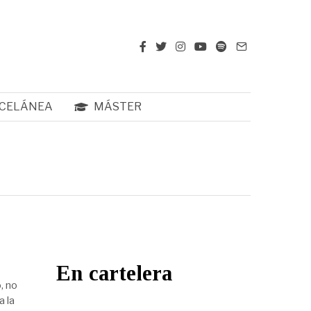
CELÁNEA
MÁSTER
En cartelera
, no
a la