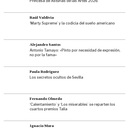
Princesa de Asturias de las Artes 2026
Raúl Valdivia
‘Marty Supreme’ y la codicia del sueño americano
Alejandro Santos
Antonio Tamayo: «Pinto por necesidad de expresión,
no por la fama»
Paula Rodríguez
Los secretos ocultos de Sevilla
Fernando Olmedo
‘Calentamiento’ y ‘Los miserables’ se reparten los
cuartos premios Talía
Ignacio Mora