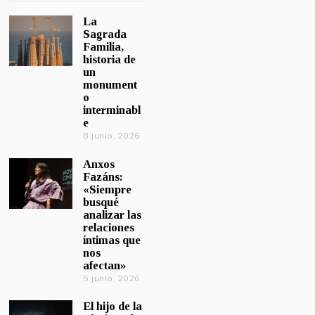
La
Sagrada
Familia,
historia de
un
monument
o
interminabl
e
8 junio, 2026
Anxos
Fazáns:
«Siempre
busqué
analizar las
relaciones
íntimas que
nos
afectan»
5 junio, 2026
El hijo de la