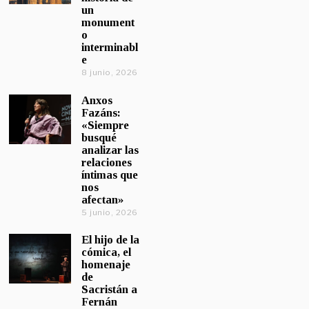
un
monument
o
interminabl
e
8 junio, 2026
Anxos
Fazáns:
«Siempre
busqué
analizar las
relaciones
íntimas que
nos
afectan»
5 junio, 2026
El hijo de la
cómica, el
homenaje
de
Sacristán a
Fernán