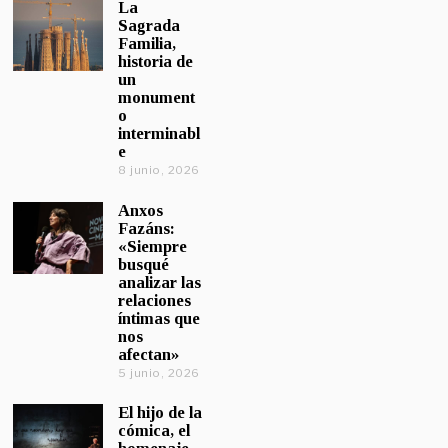
La
Sagrada
Familia,
historia de
un
monument
o
interminabl
e
8 junio, 2026
Anxos
Fazáns:
«Siempre
busqué
analizar las
relaciones
íntimas que
nos
afectan»
5 junio, 2026
El hijo de la
cómica, el