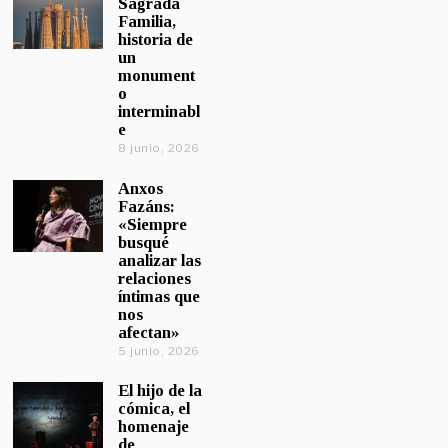
Sagrada
Familia,
historia de
un
monument
o
interminabl
e
8 junio, 2026
Anxos
Fazáns:
«Siempre
busqué
analizar las
relaciones
íntimas que
nos
afectan»
5 junio, 2026
El hijo de la
cómica, el
homenaje
de