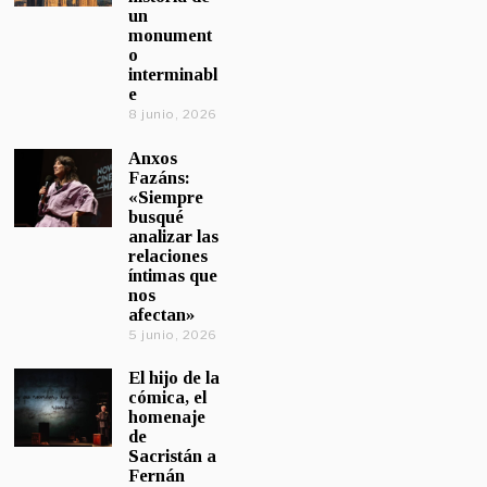
un
monument
o
interminabl
e
8 junio, 2026
Anxos
Fazáns:
«Siempre
busqué
analizar las
relaciones
íntimas que
nos
afectan»
5 junio, 2026
El hijo de la
cómica, el
homenaje
de
Sacristán a
Fernán