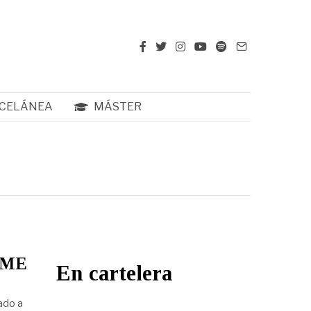
CELÁNEA
MÁSTER
 ME
En cartelera
ado a