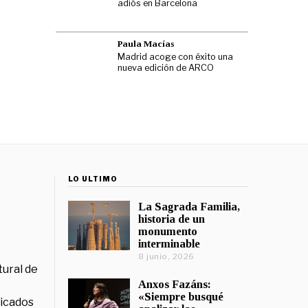
adiós en Barcelona
Paula Macías
Madrid acoge con éxito una
nueva edición de ARCO
LO ÚLTIMO
La Sagrada Familia,
historia de un
monumento
interminable
8 junio, 2026
tural de
Anxos Fazáns:
«Siempre busqué
licados