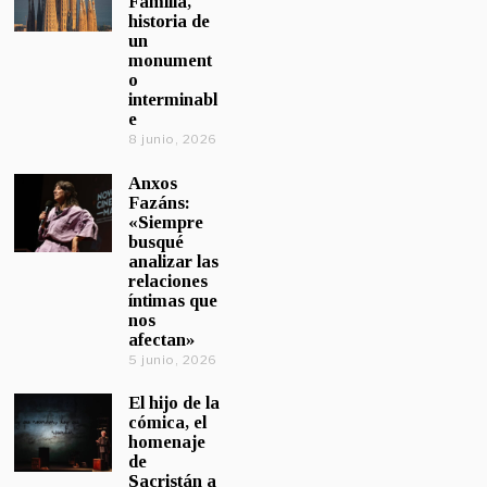
Familia,
historia de
un
monument
o
interminabl
e
8 junio, 2026
Anxos
Fazáns:
«Siempre
busqué
analizar las
relaciones
íntimas que
nos
afectan»
5 junio, 2026
El hijo de la
cómica, el
homenaje
de
Sacristán a