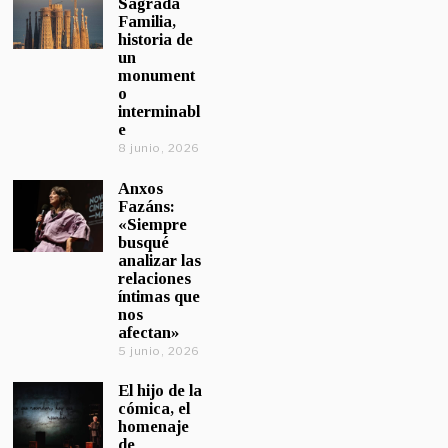
Sagrada
Familia,
historia de
un
monument
o
interminabl
e
8 junio, 2026
Anxos
Fazáns:
«Siempre
busqué
analizar las
relaciones
íntimas que
nos
afectan»
5 junio, 2026
El hijo de la
cómica, el
homenaje
de