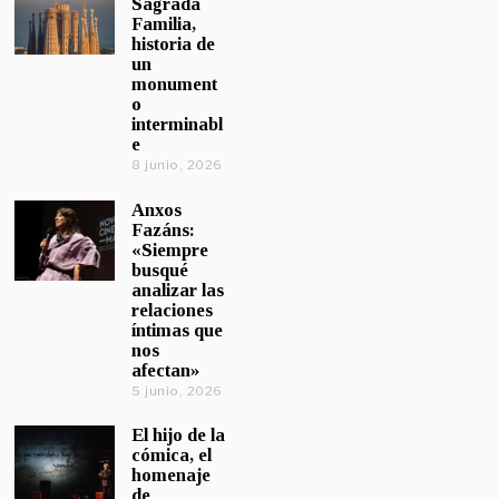
Sagrada
Familia,
historia de
un
monument
o
interminabl
e
8 junio, 2026
Anxos
Fazáns:
«Siempre
busqué
analizar las
relaciones
íntimas que
nos
afectan»
5 junio, 2026
El hijo de la
cómica, el
homenaje
de