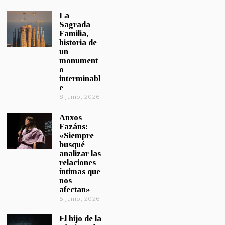
La
Sagrada
Familia,
historia de
un
monument
o
interminabl
e
8 junio, 2026
Anxos
Fazáns:
«Siempre
busqué
analizar las
relaciones
íntimas que
nos
afectan»
5 junio, 2026
El hijo de la