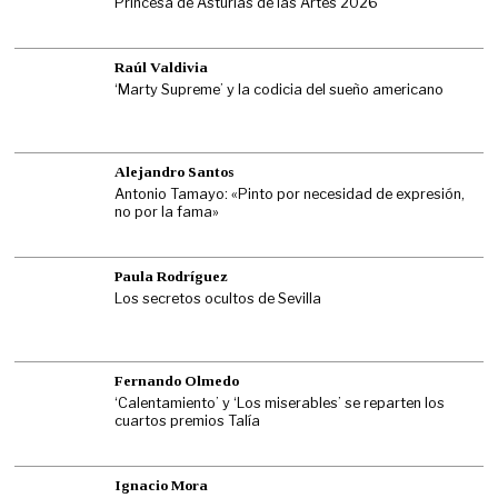
Princesa de Asturias de las Artes 2026
Raúl Valdivia
‘Marty Supreme’ y la codicia del sueño americano
Alejandro Santos
Antonio Tamayo: «Pinto por necesidad de expresión,
no por la fama»
Paula Rodríguez
Los secretos ocultos de Sevilla
Fernando Olmedo
‘Calentamiento’ y ‘Los miserables’ se reparten los
cuartos premios Talía
Ignacio Mora