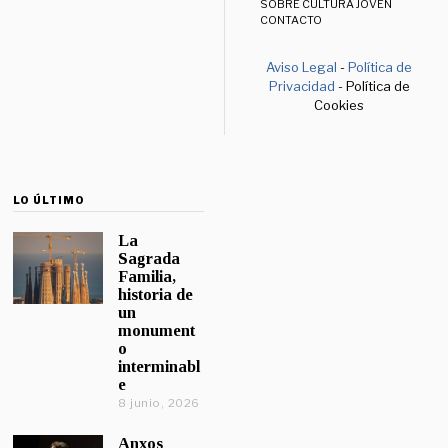
SOBRE CULTURA JOVEN
CONTACTO
Aviso Legal
-
Política de
Privacidad
- Política de
Cookies
LO ÚLTIMO
La
Sagrada
Familia,
historia de
un
monument
o
interminabl
e
8 junio, 2026
Anxos