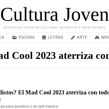
Cultura Joven
REVISTA DE DIFUSIÓN CULTURAL HECHA POR Y PARA JÓVENES
CA
ESCENA
LETRAS
ARTE
MIS
ad Cool 2023 aterriza co
listos? El Mad Cool 2023 aterriza con todo
s
ega para quedarse y de qué manera.