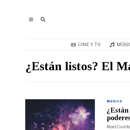
CINE Y TV
MÚSI
¿Están listos? El M
MÚSICA
¿Están 
podere
Mad Cool ll