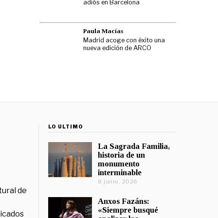
adiós en Barcelona
Paula Macías
Madrid acoge con éxito una
nueva edición de ARCO
LO ÚLTIMO
La Sagrada Familia,
historia de un
monumento
interminable
8 junio, 2026
tural de
Anxos Fazáns:
«Siempre busqué
licados