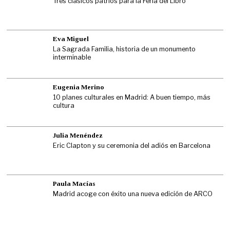
Tres clásicos patrios para la Feria del Libro
Eva Miguel
La Sagrada Familia, historia de un monumento
interminable
Eugenia Merino
10 planes culturales en Madrid: A buen tiempo, más
cultura
Julia Menéndez
Eric Clapton y su ceremonia del adiós en Barcelona
Paula Macías
Madrid acoge con éxito una nueva edición de ARCO