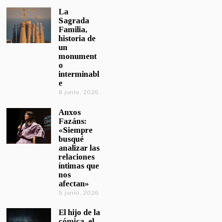
La
Sagrada
Familia,
historia de
un
monument
o
interminabl
e
8 junio, 2026
Anxos
Fazáns:
«Siempre
busqué
analizar las
relaciones
íntimas que
nos
afectan»
5 junio, 2026
El hijo de la
cómica, el